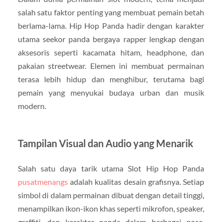
salah satu faktor penting yang membuat pemain betah
berlama-lama. Hip Hop Panda hadir dengan karakter
utama seekor panda bergaya rapper lengkap dengan
aksesoris seperti kacamata hitam, headphone, dan
pakaian streetwear. Elemen ini membuat permainan
terasa lebih hidup dan menghibur, terutama bagi
pemain yang menyukai budaya urban dan musik
modern.
Tampilan Visual dan Audio yang Menarik
Salah satu daya tarik utama Slot Hip Hop Panda
pusatmenangs
adalah kualitas desain grafisnya. Setiap
simbol di dalam permainan dibuat dengan detail tinggi,
menampilkan ikon-ikon khas seperti mikrofon, speaker,
graffiti, dan karakter panda dalam berbagai pose.