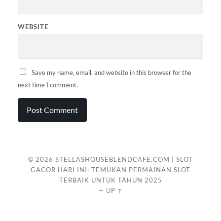
WEBSITE
Save my name, email, and website in this browser for the
next time I comment.
© 2026
STELLASHOUSEBLENDCAFE.COM | SLOT
GACOR HARI INI: TEMUKAN PERMAINAN SLOT
TERBAIK UNTUK TAHUN 2025
—
UP ↑