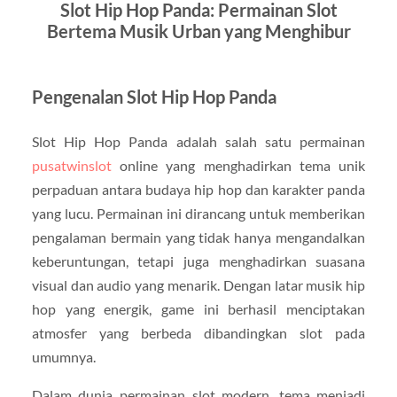
Slot Hip Hop Panda: Permainan Slot
Bertema Musik Urban yang Menghibur
Pengenalan Slot Hip Hop Panda
Slot Hip Hop Panda adalah salah satu permainan
pusatwinslot
online yang menghadirkan tema unik
perpaduan antara budaya hip hop dan karakter panda
yang lucu. Permainan ini dirancang untuk memberikan
pengalaman bermain yang tidak hanya mengandalkan
keberuntungan, tetapi juga menghadirkan suasana
visual dan audio yang menarik. Dengan latar musik hip
hop yang energik, game ini berhasil menciptakan
atmosfer yang berbeda dibandingkan slot pada
umumnya.
Dalam dunia permainan slot modern, tema menjadi