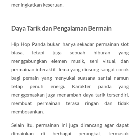
meningkatkan keseruan.
Daya Tarik dan Pengalaman Bermain
Hip Hop Panda bukan hanya sekadar permainan slot
biasa, tetapi juga sebuah hiburan yang
menggabungkan elemen musik, seni visual, dan
permainan interaktif. Tema yang diusung sangat cocok
bagi pemain yang menyukai suasana santai namun
tetap penuh energi. Karakter panda yang
menggemaskan juga menambah daya tarik tersendiri,
membuat permainan terasa ringan dan tidak
membosankan.
Selain itu, permainan ini juga dirancang agar dapat
dimainkan di berbagai perangkat, termasuk