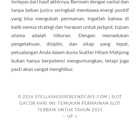
terlepas dari hasil akhirnya. Bermain dengan santai dan
tanpa beban justru seringkali membawa energi positif
yang bisa mengubah permainan. Ingatlah bahwa di
balik semua strategi dan harapan untuk jackpot, tujuan
utama adalah hiburan. Dengan memadukan
pengetahuan, disiplin, dan sikap yang tepat,
petualangan Anda dalam dunia Scatter Hitam Mahjong
bukan hanya berpotensi menguntungkan, tetapi juga
pasti akan sangat menghibur.
© 2026
STELLASHOUSEBLENDCAFE.COM | SLOT
GACOR HARI INI: TEMUKAN PERMAINAN SLOT
TERBAIK UNTUK TAHUN 2025
—
UP ↑