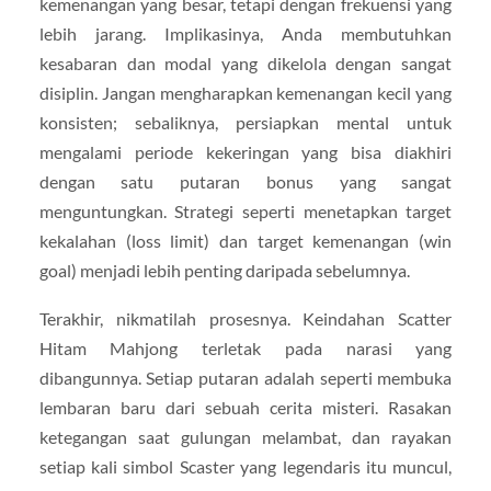
kemenangan yang besar, tetapi dengan frekuensi yang
lebih jarang. Implikasinya, Anda membutuhkan
kesabaran dan modal yang dikelola dengan sangat
disiplin. Jangan mengharapkan kemenangan kecil yang
konsisten; sebaliknya, persiapkan mental untuk
mengalami periode kekeringan yang bisa diakhiri
dengan satu putaran bonus yang sangat
menguntungkan. Strategi seperti menetapkan target
kekalahan (loss limit) dan target kemenangan (win
goal) menjadi lebih penting daripada sebelumnya.
Terakhir, nikmatilah prosesnya. Keindahan Scatter
Hitam Mahjong terletak pada narasi yang
dibangunnya. Setiap putaran adalah seperti membuka
lembaran baru dari sebuah cerita misteri. Rasakan
ketegangan saat gulungan melambat, dan rayakan
setiap kali simbol Scaster yang legendaris itu muncul,