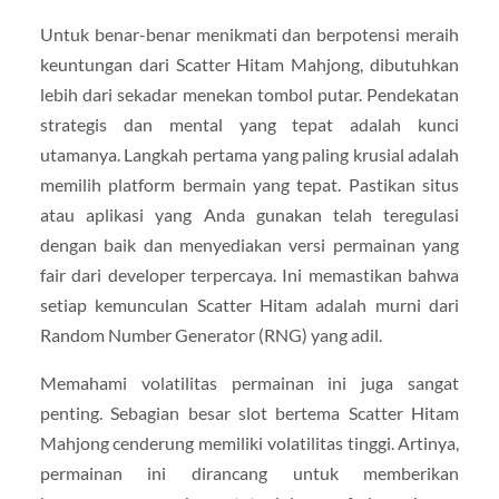
Untuk benar-benar menikmati dan berpotensi meraih
keuntungan dari Scatter Hitam Mahjong, dibutuhkan
lebih dari sekadar menekan tombol putar. Pendekatan
strategis dan mental yang tepat adalah kunci
utamanya. Langkah pertama yang paling krusial adalah
memilih platform bermain yang tepat. Pastikan situs
atau aplikasi yang Anda gunakan telah teregulasi
dengan baik dan menyediakan versi permainan yang
fair dari developer terpercaya. Ini memastikan bahwa
setiap kemunculan Scatter Hitam adalah murni dari
Random Number Generator (RNG) yang adil.
Memahami volatilitas permainan ini juga sangat
penting. Sebagian besar slot bertema Scatter Hitam
Mahjong cenderung memiliki volatilitas tinggi. Artinya,
permainan ini dirancang untuk memberikan