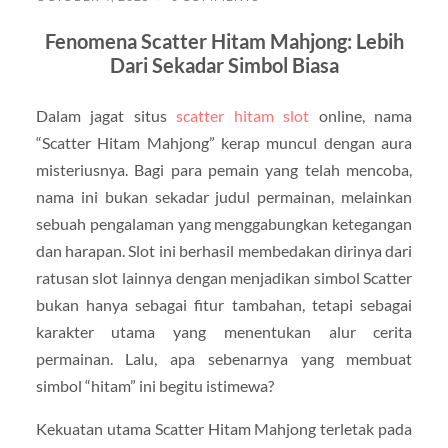
Fenomena Scatter Hitam Mahjong: Lebih
Dari Sekadar Simbol Biasa
Dalam jagat situs
scatter hitam slot
online, nama
“Scatter Hitam Mahjong” kerap muncul dengan aura
misteriusnya. Bagi para pemain yang telah mencoba,
nama ini bukan sekadar judul permainan, melainkan
sebuah pengalaman yang menggabungkan ketegangan
dan harapan. Slot ini berhasil membedakan dirinya dari
ratusan slot lainnya dengan menjadikan simbol Scatter
bukan hanya sebagai fitur tambahan, tetapi sebagai
karakter utama yang menentukan alur cerita
permainan. Lalu, apa sebenarnya yang membuat
simbol “hitam” ini begitu istimewa?
Kekuatan utama Scatter Hitam Mahjong terletak pada