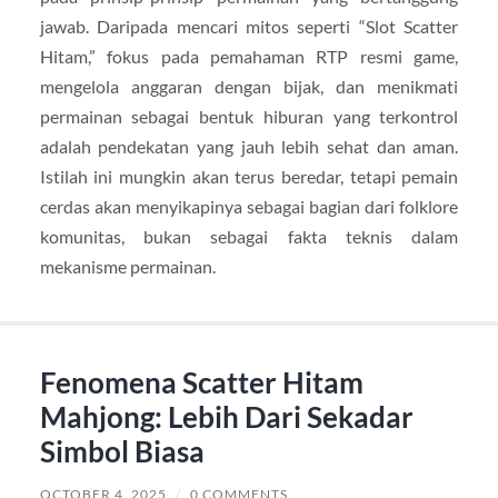
jawab. Daripada mencari mitos seperti “Slot Scatter
Hitam,” fokus pada pemahaman RTP resmi game,
mengelola anggaran dengan bijak, dan menikmati
permainan sebagai bentuk hiburan yang terkontrol
adalah pendekatan yang jauh lebih sehat dan aman.
Istilah ini mungkin akan terus beredar, tetapi pemain
cerdas akan menyikapinya sebagai bagian dari folklore
komunitas, bukan sebagai fakta teknis dalam
mekanisme permainan.
Fenomena Scatter Hitam
Mahjong: Lebih Dari Sekadar
Simbol Biasa
OCTOBER 4, 2025
/
0 COMMENTS