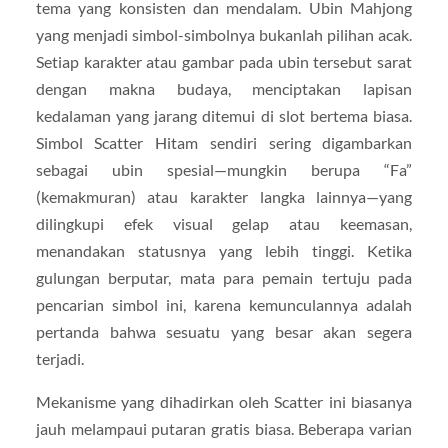
tema yang konsisten dan mendalam. Ubin Mahjong
yang menjadi simbol-simbolnya bukanlah pilihan acak.
Setiap karakter atau gambar pada ubin tersebut sarat
dengan makna budaya, menciptakan lapisan
kedalaman yang jarang ditemui di slot bertema biasa.
Simbol Scatter Hitam sendiri sering digambarkan
sebagai ubin spesial—mungkin berupa “Fa”
(kemakmuran) atau karakter langka lainnya—yang
dilingkupi efek visual gelap atau keemasan,
menandakan statusnya yang lebih tinggi. Ketika
gulungan berputar, mata para pemain tertuju pada
pencarian simbol ini, karena kemunculannya adalah
pertanda bahwa sesuatu yang besar akan segera
terjadi.
Mekanisme yang dihadirkan oleh Scatter ini biasanya
jauh melampaui putaran gratis biasa. Beberapa varian