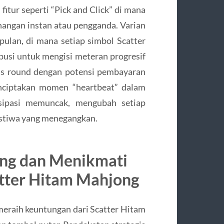
itur seperti “Pick and Click” di mana
ngan instan atau pengganda. Varian
lan, di mana setiap simbol Scatter
busi untuk mengisi meteran progresif
us round dengan potensi pembayaran
enciptakan momen “heartbeat” dalam
sipasi memuncak, mengubah setiap
ristiwa yang menegangkan.
ng dan Menikmati
tter Hitam Mahjong
eraih keuntungan dari Scatter Hitam