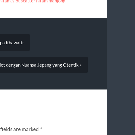
 hitam
,
slot scatter hitam mahjong
npa Khawatir
lot dengan Nuansa Jepang yang Otentik »
fields are marked
*