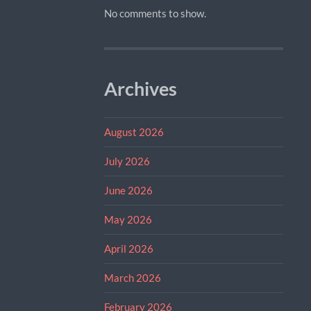
No comments to show.
Archives
August 2026
July 2026
June 2026
May 2026
April 2026
March 2026
February 2026