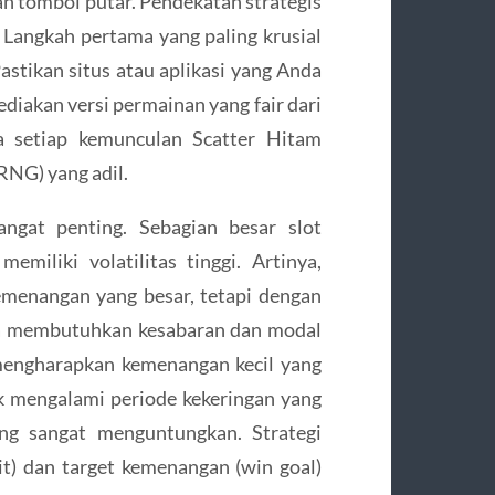
n tombol putar. Pendekatan strategis
 Langkah pertama yang paling krusial
astikan situs atau aplikasi yang Anda
diakan versi permainan yang fair dari
a setiap kemunculan Scatter Hitam
NG) yang adil.
angat penting. Sebagian besar slot
iliki volatilitas tinggi. Artinya,
menangan yang besar, tetapi dengan
nda membutuhkan kesabaran dan modal
 mengharapkan kemenangan kecil yang
uk mengalami periode kekeringan yang
ang sangat menguntungkan. Strategi
it) dan target kemenangan (win goal)