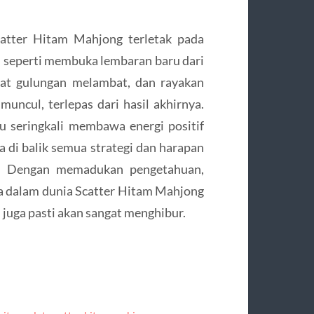
catter Hitam Mahjong terletak pada
h seperti membuka lembaran baru dari
aat gulungan melambat, dan rayakan
 muncul, terlepas dari hasil akhirnya.
u seringkali membawa energi positif
 di balik semua strategi dan harapan
an. Dengan memadukan pengetahuan,
nda dalam dunia Scatter Hitam Mahjong
juga pasti akan sangat menghibur.