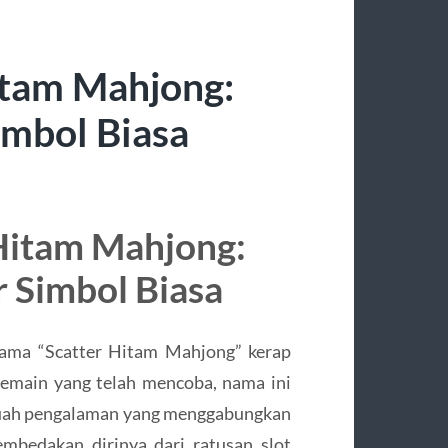
itam Mahjong:
imbol Biasa
Hitam Mahjong:
r Simbol Biasa
nama “Scatter Hitam Mahjong” kerap
pemain yang telah mencoba, nama ini
buah pengalaman yang menggabungkan
embedakan dirinya dari ratusan slot