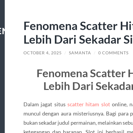
Fenomena Scatter H
ENDCAFE.COM
Lebih Dari Sekadar S
OCTOBER 4, 2025
/
SAMANTA
/
0 COMMENTS
Fenomena Scatter 
Lebih Dari Sekada
Dalam jagat situs
scatter hitam slot
online, 
muncul dengan aura misteriusnya. Bagi para 
bukan sekadar judul permainan, melainkan se
ketegangan dan harapan. Slot ini berhasil m