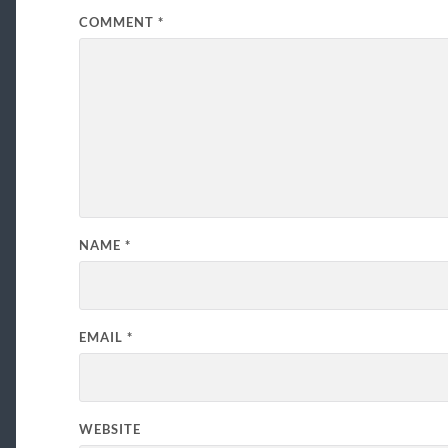
COMMENT
*
NAME
*
EMAIL
*
WEBSITE