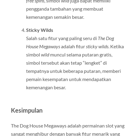
free spins
, simbol
wild
juga dapat memiliki
pengganda tambahan yang membuat
kemenangan semakin besar.
Sticky Wilds
Salah satu fitur yang paling seru di
The Dog
House Megaways
adalah fitur
sticky wilds
. Ketika
simbol
wild
muncul selama putaran gratis,
simbol tersebut akan tetap “lengket” di
tempatnya untuk beberapa putaran, memberi
pemain kesempatan untuk mendapatkan
kemenangan besar.
Kesimpulan
The Dog House Megaways adalah permainan slot yang
sangat menghibur dengan banyak fitur menarik yang