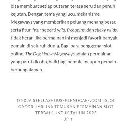
bisa membuat setiap putaran terasa seru dan penuh
kejutan. Dengan tema yang lucu, mekanisme
Megaways yang memberikan peluang menang besar,
serta fitur-fitur seperti
wild
,
free spins
, dan
sticky wilds
,
tidak heran jika permainan ini menjadi favorit banyak
pemain di seluruh dunia. Bagi para penggemar slot
online,
The Dog House Megaways
adalah permainan
yang patut dicoba, baik bagi pemula maupun pemain
berpengalaman.
© 2026
STELLASHOUSEBLENDCAFE.COM | SLOT
GACOR HARI INI: TEMUKAN PERMAINAN SLOT
TERBAIK UNTUK TAHUN 2025
—
UP ↑