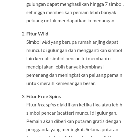
gulungan dapat menghasilkan hingga 7 simbol,
sehingga memberikan pemain lebih banyak
peluang untuk mendapatkan kemenangan.
Fitur Wild
Simbol
wild
yang berupa rumah anjing dapat
muncul di gulungan dan menggantikan simbol
lain kecuali simbol pencar. Ini membantu
menciptakan lebih banyak kombinasi
pemenang dan meningkatkan peluang pemain
untuk meraih kemenangan besar.
Fitur Free Spins
Fitur
free spins
diaktifkan ketika tiga atau lebih
simbol pencar (scatter) muncul di gulungan.
Pemain akan diberikan putaran gratis dengan
pengganda yang meningkat. Selama putaran