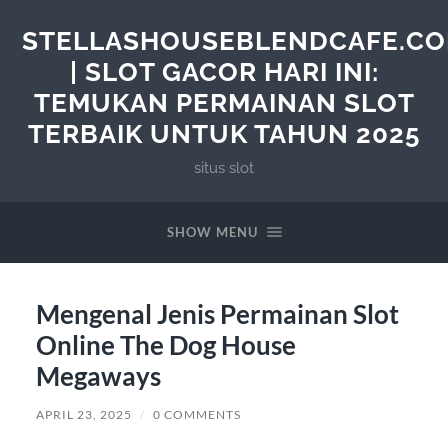
STELLASHOUSEBLENDCAFE.C
| SLOT GACOR HARI INI:
TEMUKAN PERMAINAN SLOT
TERBAIK UNTUK TAHUN 2025
situs slot
SHOW MENU
Mengenal Jenis Permainan Slot
Online The Dog House
Megaways
APRIL 23, 2025
/
0 COMMENTS