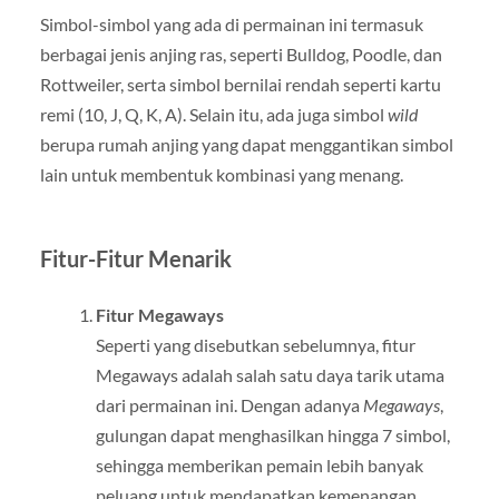
Simbol-simbol yang ada di permainan ini termasuk
berbagai jenis anjing ras, seperti Bulldog, Poodle, dan
Rottweiler, serta simbol bernilai rendah seperti kartu
remi (10, J, Q, K, A). Selain itu, ada juga simbol
wild
berupa rumah anjing yang dapat menggantikan simbol
lain untuk membentuk kombinasi yang menang.
Fitur-Fitur Menarik
Fitur Megaways
Seperti yang disebutkan sebelumnya, fitur
Megaways adalah salah satu daya tarik utama
dari permainan ini. Dengan adanya
Megaways
,
gulungan dapat menghasilkan hingga 7 simbol,
sehingga memberikan pemain lebih banyak
peluang untuk mendapatkan kemenangan.