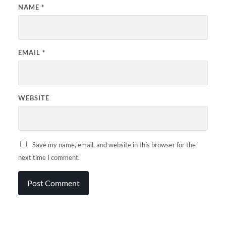
NAME
*
EMAIL
*
WEBSITE
Save my name, email, and website in this browser for the
next time I comment.