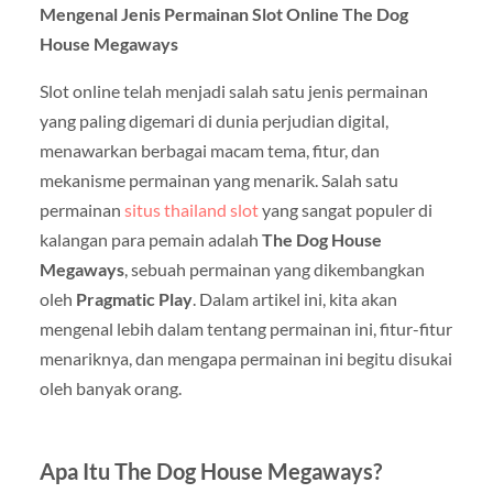
Mengenal Jenis Permainan Slot Online The Dog
House Megaways
Slot online telah menjadi salah satu jenis permainan
yang paling digemari di dunia perjudian digital,
menawarkan berbagai macam tema, fitur, dan
mekanisme permainan yang menarik. Salah satu
permainan
situs thailand slot
yang sangat populer di
kalangan para pemain adalah
The Dog House
Megaways
, sebuah permainan yang dikembangkan
oleh
Pragmatic Play
. Dalam artikel ini, kita akan
mengenal lebih dalam tentang permainan ini, fitur-fitur
menariknya, dan mengapa permainan ini begitu disukai
oleh banyak orang.
Apa Itu The Dog House Megaways?