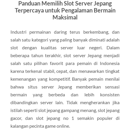
Panduan Memilih Slot Server Jepang
Terpercaya untuk Pengalaman Bermain
Maksimal
Industri permainan daring terus berkembang, dan
salah satu kategori yang paling banyak diminati adalah
slot dengan kualitas server luar negeri. Dalam
beberapa tahun terakhir, slot server Jepang menjadi
salah satu pilihan favorit para pemain di Indonesia
karena terkenal stabil, cepat, dan menawarkan tingkat
kemenangan yang kompetitif. Banyak pemain menilai
bahwa situs server Jepang memberikan sensasi
bermain yang berbeda dan lebih konsisten
dibandingkan server lain. Tidak mengherankan jika
istilah seperti slot jepang gampang menang, slot jepang
gacor, dan slot jepang no 1 semakin populer di
kalangan pecinta game online.