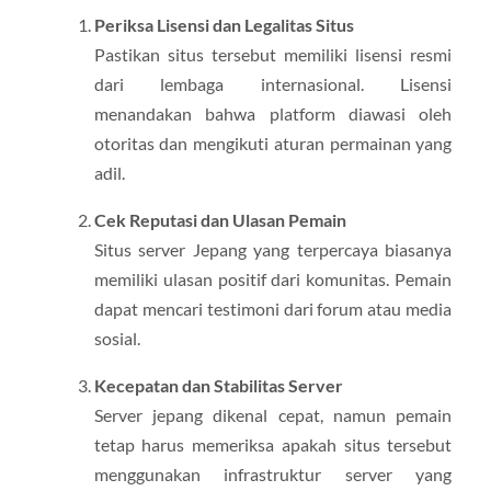
Periksa Lisensi dan Legalitas Situs
Pastikan situs tersebut memiliki lisensi resmi
dari lembaga internasional. Lisensi
menandakan bahwa platform diawasi oleh
otoritas dan mengikuti aturan permainan yang
adil.
Cek Reputasi dan Ulasan Pemain
Situs server Jepang yang terpercaya biasanya
memiliki ulasan positif dari komunitas. Pemain
dapat mencari testimoni dari forum atau media
sosial.
Kecepatan dan Stabilitas Server
Server jepang dikenal cepat, namun pemain
tetap harus memeriksa apakah situs tersebut
menggunakan infrastruktur server yang