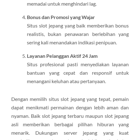
memadai untuk menghindari lag.
Bonus dan Promosi yang Wajar
Situs slot jepang yang baik memberikan bonus
realistis, bukan penawaran berlebihan yang
sering kali menandakan indikasi penipuan.
Layanan Pelanggan Aktif 24 Jam
Situs profesional pasti menyediakan layanan
bantuan yang cepat dan responsif untuk
menangani keluhan atau pertanyaan.
Dengan memilih situs slot jepang yang tepat, pemain
dapat menikmati permainan dengan lebih aman dan
nyaman. Baik slot jepang terbaru maupun slot jepang
asli memberikan berbagai pilihan hiburan yang
menarik. Dukungan server jepang yang kuat