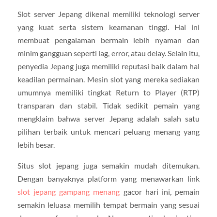
Slot server Jepang dikenal memiliki teknologi server
yang kuat serta sistem keamanan tinggi. Hal ini
membuat pengalaman bermain lebih nyaman dan
minim gangguan seperti lag, error, atau delay. Selain itu,
penyedia Jepang juga memiliki reputasi baik dalam hal
keadilan permainan. Mesin slot yang mereka sediakan
umumnya memiliki tingkat Return to Player (RTP)
transparan dan stabil. Tidak sedikit pemain yang
mengklaim bahwa server Jepang adalah salah satu
pilihan terbaik untuk mencari peluang menang yang
lebih besar.
Situs slot jepang juga semakin mudah ditemukan.
Dengan banyaknya platform yang menawarkan link
slot jepang gampang menang
gacor hari ini, pemain
semakin leluasa memilih tempat bermain yang sesuai