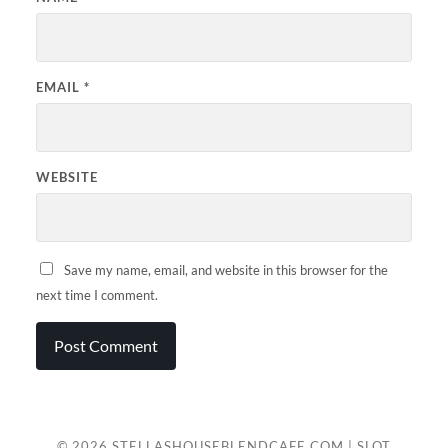
EMAIL
*
WEBSITE
Save my name, email, and website in this browser for the
next time I comment.
© 2026
STELLASHOUSEBLENDCAFE.COM | SLOT