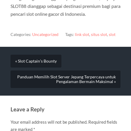
SLOT88 dianggap sebagai destinasi premium bagi para
pencari slot online gacor di Indonesia.
Categories:
Uncategorized
Tags:
link slot
,
situs slot
,
slot
« Slot Captain’s Bounty
Panduan Memilih Slot Server Jepang Terpercaya untuk
Pengalaman Bermain Maksimal »
Leave a Reply
Your email address will not be published.
Required fields
are marked
*