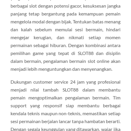
berbagai slot dengan potensi gacor, kesuksesan jangka
panjang tetap bergantung pada kemampuan pemain
mengelola modal dengan bijak. Tentukan batas menang
dan kalah sebelum memulai sesi bermain, hindari
mengejar kerugian, dan nikmati setiap momen
permainan sebagai hiburan. Dengan kombinasi antara
pemilihan game yang tepat di SLOT88 dan disiplin
dalam bermain, pengalaman bermain slot online akan
menjadi lebih menguntungkan dan menyenangkan.
Dukungan customer service 24 jam yang profesional
menjadi nilai tambah SLOT88 dalam membantu
pemain mengoptimalkan pengalaman bermain. Tim
support yang responsif siap membantu berbagai
kendala teknis maupun non-teknis, memastikan setiap
sesi permainan berjalan lancar tanpa hambatan berarti.
Dengan segala keunggulan yang ditawarkan, wajar jika