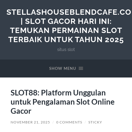
STELLASHOUSEBLENDCAFE.C
| SLOT GACOR HARI INI:
TEMUKAN PERMAINAN SLOT
TERBAIK UNTUK TAHUN 2025
situs slot
SHOW MENU
SLOT88: Platform Unggulan
untuk Pengalaman Slot Online
Gacor
NOVEMBER 21, 2025
/
0 COMMENTS
/
STICKY