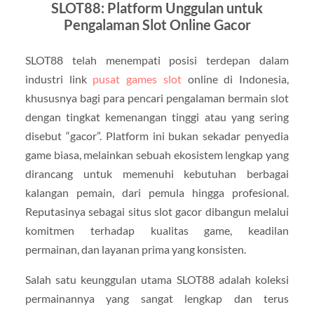
SLOT88: Platform Unggulan untuk
Pengalaman Slot Online Gacor
SLOT88 telah menempati posisi terdepan dalam
industri link
pusat games slot
online di Indonesia,
khususnya bagi para pencari pengalaman bermain slot
dengan tingkat kemenangan tinggi atau yang sering
disebut “gacor”. Platform ini bukan sekadar penyedia
game biasa, melainkan sebuah ekosistem lengkap yang
dirancang untuk memenuhi kebutuhan berbagai
kalangan pemain, dari pemula hingga profesional.
Reputasinya sebagai situs slot gacor dibangun melalui
komitmen terhadap kualitas game, keadilan
permainan, dan layanan prima yang konsisten.
Salah satu keunggulan utama SLOT88 adalah koleksi
permainannya yang sangat lengkap dan terus