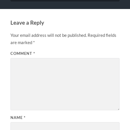
Leave a Reply
Your email address will not be published.
Required fields
are marked
*
COMMENT
*
NAME
*