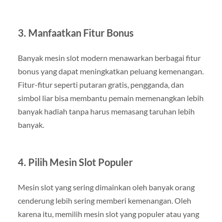
3. Manfaatkan Fitur Bonus
Banyak mesin slot modern menawarkan berbagai fitur
bonus yang dapat meningkatkan peluang kemenangan.
Fitur-fitur seperti putaran gratis, pengganda, dan
simbol liar bisa membantu pemain memenangkan lebih
banyak hadiah tanpa harus memasang taruhan lebih
banyak.
4. Pilih Mesin Slot Populer
Mesin slot yang sering dimainkan oleh banyak orang
cenderung lebih sering memberi kemenangan. Oleh
karena itu, memilih mesin slot yang populer atau yang