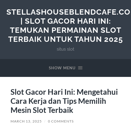
STELLASHOUSEBLENDCAFE.C
| SLOT GACOR HARI INI:
TEMUKAN PERMAINAN SLOT
TERBAIK UNTUK TAHUN 2025
situs slot
SHOW MENU
Slot Gacor Hari Ini: Mengetahui
Cara Kerja dan Tips Memilih
Mesin Slot Terbaik
MARCH 13, 2025
/
0 COMMENTS