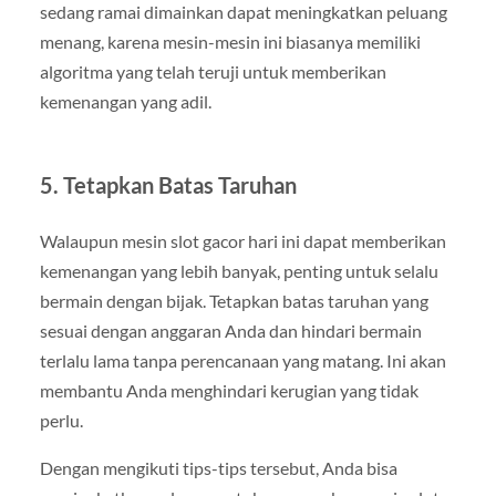
sedang ramai dimainkan dapat meningkatkan peluang
menang, karena mesin-mesin ini biasanya memiliki
algoritma yang telah teruji untuk memberikan
kemenangan yang adil.
5. Tetapkan Batas Taruhan
Walaupun mesin slot gacor hari ini dapat memberikan
kemenangan yang lebih banyak, penting untuk selalu
bermain dengan bijak. Tetapkan batas taruhan yang
sesuai dengan anggaran Anda dan hindari bermain
terlalu lama tanpa perencanaan yang matang. Ini akan
membantu Anda menghindari kerugian yang tidak
perlu.
Dengan mengikuti tips-tips tersebut, Anda bisa