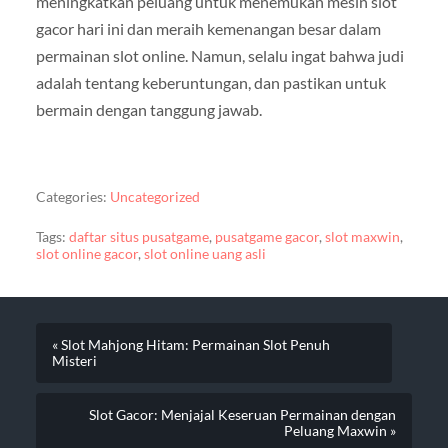
meningkatkan peluang untuk menemukan mesin slot
gacor hari ini dan meraih kemenangan besar dalam
permainan slot online. Namun, selalu ingat bahwa judi
adalah tentang keberuntungan, dan pastikan untuk
bermain dengan tanggung jawab.
Categories:
Uncategorized
Tags:
daftar situs pusatgame
,
pusatgame gacor
,
slot maxwin
,
slot online gacor
,
slot online uang asli
« Slot Mahjong Hitam: Permainan Slot Penuh
Misteri
Slot Gacor: Menjajal Keseruan Permainan dengan
Peluang Maxwin »