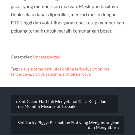
gacor yang memberikan maxwin. Meskipun hasilnya
tidak selalu dapat diprediksi, mencari mesin dengan
RTP tinggi dan volatilitas yang tepat tetap memberikan
peluang terbaik untuk meraih kemenangan besar.
Categories:
Uncategorized
Tags:
situs slot terbaru
,
slot online terbaik
,
slot online
terpercaya
,
slot pusatgame
,
slot terpercaya
« Slot Gacor Hari Ini: Mengetahui Cara Kerja dan
Tips Memilih Mesin Slot Terbaik
Slot Lucky Piggy: Permainan Slot yang Menguntungkan
dan Menghibur »